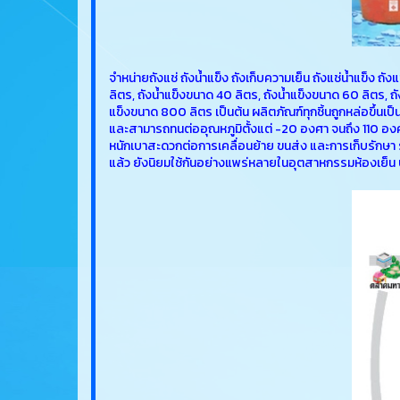
จำหน่ายถังแช่ ถังน้ำแข็ง ถังเก็บความเย็น ถังแช่น้ำแข็ง ถ
ลิตร, ถังน้ำแข็งขนาด 40 ลิตร, ถังน้ำแข็งขนาด 60 ลิตร, ถ
แข็งขนาด 800 ลิตร เป็นต้น ผลิตภัณฑ์ทุกชิ้นถูกหล่อขึ้นเป
และสามารถทนต่ออุณหภูมิตั้งแต่ -20 องศา จนถึง 110 องศ
หนักเบาสะดวกต่อการเคลื่อนย้าย ขนส่ง และการเก็บรักษ
แล้ว ยังนิยมใช้กันอย่างแพร่หลายในอุตสาหกรรมห้องเย็น 