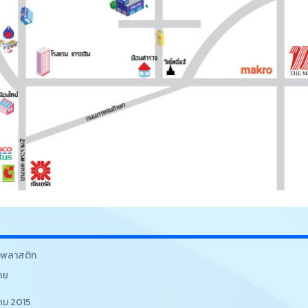
็งพลาสติก
ทย
คม 2015