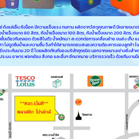
ังแช่ ถังแช่เย็น ถังน็อค มีความแข็งแรง ทนทาน ผลิตจากวัสดุคุณภาพดี มีหลายขนาดใ
ังน้ำแข็งขนาด 80 ลิตร, ถังน้ำแข็งขนาด 100 ลิตร, ถังน้ำแข็งขนาด 200 ลิตร, ถัง
็นชั้นเดียวกันตลอด ด้วยสีในตัว น้ำหนักเบา สะดวกต่อการเคลื่อนย้าย ขนส่ง เก็บ
า ไม่ดูดซึมน้ำและความชื้น จึงทำให้สามารถตอบสนองความต้องการของลูกค้า ในการ
า รับประกันนาน 20 ปี โดยผลิตภัณฑ์ของบริษัททุกชนิด นอกจากเหมาะอย่างยิ่ง
ประมง อาหาร ฟอกย้อม สิ่งทอ และอื่นๆ อีกมากมาย บริการรวดเร็ว ด้วยทีมงานม